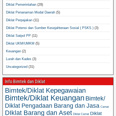
Diklat Pemerintahan
(29)
Diklat Penanaman Modal Daerah
(5)
Diklat Perpajakan
(11)
Diklat Potensi dan Sumber Kesejahteraan Sosial ( PSKS )
(3)
Diklat Satpol PP
(11)
Diklat UKM/UMKM
(5)
Keuangan
(2)
Lurah dan Kades
(3)
Uncategorized
(31)
Info Bimtek dan Diklat
Bimtek/Diklat Kepegawaian
Bimtek/Diklat Keuangan
Bimtek/
Diklat Pengadaan Barang dan Jasa
Camat
DIklat Barang dan Aset
Diklat
Diklat Camat