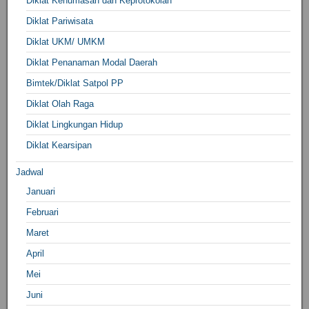
Diklat Kehumasan dan Keprotokolan
Diklat Pariwisata
Diklat UKM/ UMKM
Diklat Penanaman Modal Daerah
Bimtek/Diklat Satpol PP
Diklat Olah Raga
Diklat Lingkungan Hidup
Diklat Kearsipan
Jadwal
Januari
Februari
Maret
April
Mei
Juni