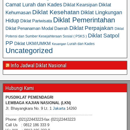
Camat Lurah dan Kades
Diklat
Diklat Kearsipan
Diklat Kesehatan
Diklat Lingkungan
Kehumasan
Diklat Pemerintahan
Hidup
Diklat Pariwisata
Diklat Perpajakan
Diklat Penanaman Modal Daerah
Diklat
Diklat Satpol
Potensi dan Sumber Kesejahteraan Sosial ( PSKS )
PP
Diklat UKM/UMKM
Lurah dan Kades
Keuangan
Uncategorized
Info Jadwal Diklat Nasional
Hubungi Kami
PUSDIKLAT PEMENDAGRI
LEMBAGA KAJIAN NASIONAL
(LKN)
Jl. Bhayangkara No. 9 Lt. 1
Jakarta
14260
……………………………………………………………
Phone: (021)22443223-fax (021)22443223
Call Us : 0812 186 333 9