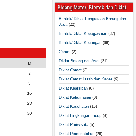
Bidang Materi Bimtek dan Diklat
Bimtek/ Diklat Pengadaan Barang dan
Jasa
(22)
Bimtek/Diklat Kepegawaian
(37)
Bimtek/Diklat Keuangan
(69)
Camat
(2)
DIklat Barang dan Aset
(31)
M
Diklat Camat
(2)
2
Diklat Camat Lurah dan Kades
(9)
9
Diklat Kearsipan
(6)
16
Diklat Kehumasan
(8)
23
Diklat Kesehatan
(16)
30
Diklat Lingkungan Hidup
(9)
Diklat Pariwisata
(5)
Diklat Pemerintahan
(29)