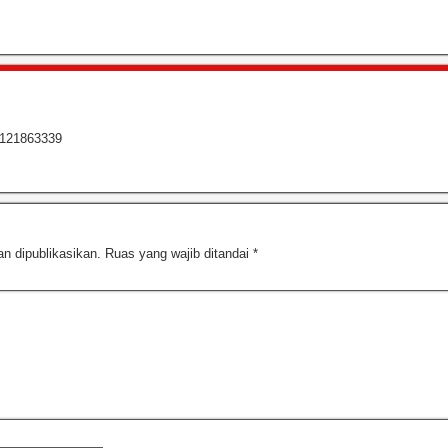
8121863339
n dipublikasikan.
Ruas yang wajib ditandai
*