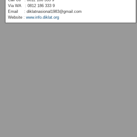
Via WA : 0812 186 333 9
Email : diklatnasional1983@gmail.com
Website :
www.info.diklat.org