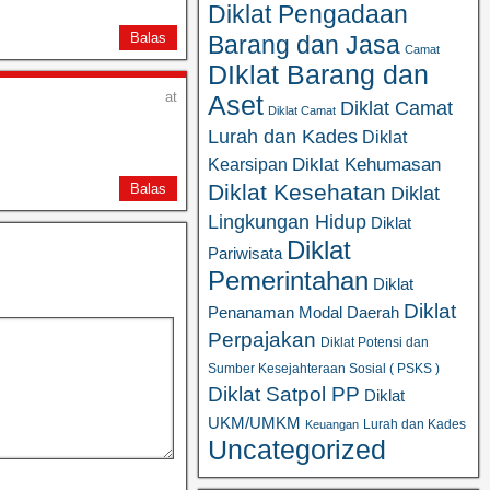
Diklat Pengadaan
Balas
Barang dan Jasa
Camat
DIklat Barang dan
at
Aset
Diklat Camat
Diklat Camat
Lurah dan Kades
Diklat
Diklat Kehumasan
Kearsipan
Diklat Kesehatan
Balas
Diklat
Lingkungan Hidup
Diklat
Diklat
Pariwisata
Pemerintahan
Diklat
Diklat
Penanaman Modal Daerah
Perpajakan
Diklat Potensi dan
Sumber Kesejahteraan Sosial ( PSKS )
Diklat Satpol PP
Diklat
UKM/UMKM
Lurah dan Kades
Keuangan
Uncategorized