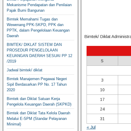
Mekanisme Pendapatan dan Penilaian
Pajak Bumi Bangunan
Bimtek Memahami Tugas dan
Wewenang PPK-SKPD, PPK dan
PPTK, dalam Pengelolaan Keuangan
Daerah
Bimtek/ Diklat Administ
BIMTEK/ DIKLAT SISTEM DAN
PROSEDUR PENGELOLAAN
KEUANGAN DAERAH SESUAI PP 12
S
/2019
Jadwal bimtek/ diklat
Bimtek Manajemen Pegawai Negeri
3
Sipil Berdasarkan PP No. 17 Tahun
10
2020
Bimtek dan Diklat Satuan Kerja
17
Pengelola Keuangan Daerah (SKPKD)
24
Bimtek dan Diklat Tata Kelola Daerah
Melalui E-SPM (Standar Pelayanan
31
Minimal)
« Jul