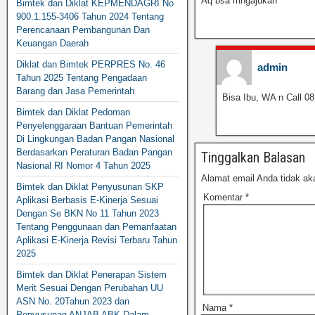
Aq bsa mngajukan
Bimtek dan Diklat KEPMENDAGRI No
900.1.155-3406 Tahun 2024 Tentang
Perencanaan Pembangunan Dan
Keuangan Daerah
Diklat dan Bimtek PERPRES No. 46
admin
Tahun 2025 Tentang Pengadaan
Barang dan Jasa Pemerintah
Bisa Ibu, WA n Call 0
Bimtek dan Diklat Pedoman
Penyelenggaraan Bantuan Pemerintah
Di Lingkungan Badan Pangan Nasional
Berdasarkan Peraturan Badan Pangan
Tinggalkan Balasan
Nasional RI Nomor 4 Tahun 2025
Alamat email Anda tidak aka
Bimtek dan Diklat Penyusunan SKP
Komentar
*
Aplikasi Berbasis E-Kinerja Sesuai
Dengan Se BKN No 11 Tahun 2023
Tentang Penggunaan dan Pemanfaatan
Aplikasi E-Kinerja Revisi Terbaru Tahun
2025
Bimtek dan Diklat Penerapan Sistem
Merit Sesuai Dengan Perubahan UU
ASN No. 20Tahun 2023 dan
Nama
*
Penyusunan ANJAB ABK Dalam