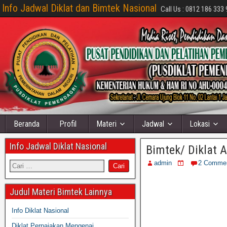
Info Jadwal Diklat dan Bimtek Nasional
Call Us : 0812 186 333 
Beranda
Profil
Materi
Jadwal
Lokasi
Info Jadwal Diklat Nasional
Bimtek/ Diklat 
admin
2 Comme
Judul Materi Bimtek Lainnya
Info Diklat Nasional
Diklat Perpajakan Mengenai