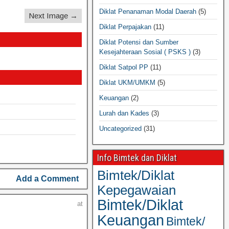
Diklat Penanaman Modal Daerah
(5)
Next Image →
Diklat Perpajakan
(11)
Diklat Potensi dan Sumber
Kesejahteraan Sosial ( PSKS )
(3)
Diklat Satpol PP
(11)
Diklat UKM/UMKM
(5)
Keuangan
(2)
Lurah dan Kades
(3)
Uncategorized
(31)
Info Bimtek dan Diklat
Bimtek/Diklat
Add a Comment
Kepegawaian
Bimtek/Diklat
at
Keuangan
Bimtek/