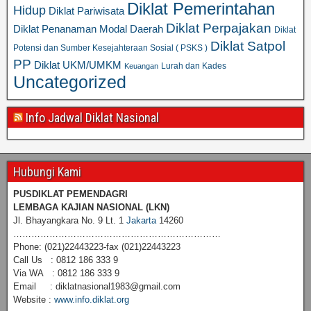
Diklat Pemerintahan
Hidup
Diklat Pariwisata
Diklat Perpajakan
Diklat Penanaman Modal Daerah
Diklat
Diklat Satpol
Potensi dan Sumber Kesejahteraan Sosial ( PSKS )
PP
Diklat UKM/UMKM
Lurah dan Kades
Keuangan
Uncategorized
Info Jadwal Diklat Nasional
Hubungi Kami
PUSDIKLAT PEMENDAGRI
LEMBAGA KAJIAN NASIONAL
(LKN)
Jl. Bhayangkara No. 9 Lt. 1
Jakarta
14260
……………………………………………………………
Phone: (021)22443223-fax (021)22443223
Call Us : 0812 186 333 9
Via WA : 0812 186 333 9
Email : diklatnasional1983@gmail.com
Website :
www.info.diklat.org