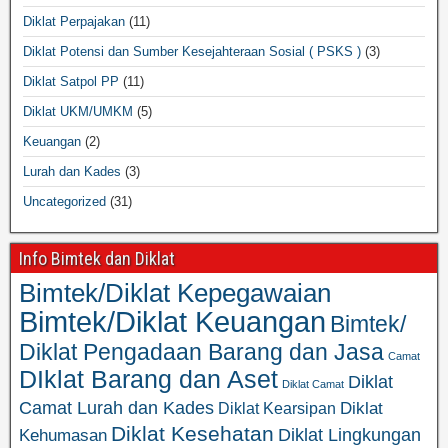
Diklat Perpajakan
(11)
Diklat Potensi dan Sumber Kesejahteraan Sosial ( PSKS )
(3)
Diklat Satpol PP
(11)
Diklat UKM/UMKM
(5)
Keuangan
(2)
Lurah dan Kades
(3)
Uncategorized
(31)
Info Bimtek dan Diklat
Bimtek/Diklat Kepegawaian
Bimtek/Diklat Keuangan
Bimtek/
Diklat Pengadaan Barang dan Jasa
Camat
DIklat Barang dan Aset
Diklat
Diklat Camat
Camat Lurah dan Kades
Diklat
Diklat Kearsipan
Diklat Kesehatan
Diklat Lingkungan
Kehumasan