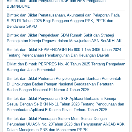
Bimtek dan Diklat Penyusunan RAB dan HPS Pengadaan
BUMN/BUMD
Bimtek dan Diklat Penatausahaan, Akuntansi dan Pelaporan Pada
SIPD RI Tahun 2025 Bagi Pengguna Anggara PPK, PPTK dan
Bendahara SKPD
Bimtek dan Diklat Pengelolaan SDM Rumah Sakit dan Strategi
Peningkatan Kinerja Pegawai dalam Mewujudkan ASN BerAKHLAK
Bimtek dan Diklat KEPMENDAGRI No 900.1.155-3406 Tahun 2024
Tentang Perencanaan Pembangunan Dan Keuangan Daerah
Diklat dan Bimtek PERPRES No. 46 Tahun 2025 Tentang Pengadaan
Barang dan Jasa Pemerintah
Bimtek dan Diklat Pedoman Penyelenggaraan Bantuan Pemerintah
Di Lingkungan Badan Pangan Nasional Berdasarkan Peraturan
Badan Pangan Nasional RI Nomor 4 Tahun 2025
Bimtek dan Diklat Penyusunan SKP Aplikasi Berbasis E-Kinerja
Sesuai Dengan Se BKN No 11 Tahun 2023 Tentang Penggunaan dan
Pemanfaatan Aplikasi E-Kinerja Revisi Terbaru Tahun 2025
Bimtek dan Diklat Penerapan Sistem Merit Sesuai Dengan
Perubahan UU ASN No. 20Tahun 2023 dan Penyusunan ANJAB ABK
Dalam Manajemen PNS dan Manajemen PPPK