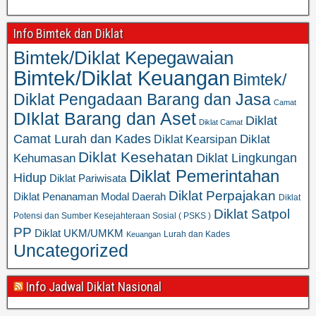
Info Bimtek dan Diklat
Bimtek/Diklat Kepegawaian
Bimtek/Diklat Keuangan
Bimtek/
Diklat Pengadaan Barang dan Jasa
Camat
DIklat Barang dan Aset
Diklat
Diklat Camat
Camat Lurah dan Kades
Diklat
Diklat Kearsipan
Diklat Kesehatan
Diklat Lingkungan
Kehumasan
Diklat Pemerintahan
Hidup
Diklat Pariwisata
Diklat Perpajakan
Diklat Penanaman Modal Daerah
Diklat
Diklat Satpol
Potensi dan Sumber Kesejahteraan Sosial ( PSKS )
PP
Diklat UKM/UMKM
Lurah dan Kades
Keuangan
Uncategorized
Info Jadwal Diklat Nasional