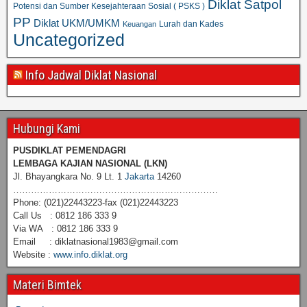
Diklat Satpol
Potensi dan Sumber Kesejahteraan Sosial ( PSKS )
PP
Diklat UKM/UMKM
Lurah dan Kades
Keuangan
Uncategorized
Info Jadwal Diklat Nasional
Hubungi Kami
PUSDIKLAT PEMENDAGRI
LEMBAGA KAJIAN NASIONAL
(LKN)
Jl. Bhayangkara No. 9 Lt. 1
Jakarta
14260
……………………………………………………………
Phone: (021)22443223-fax (021)22443223
Call Us : 0812 186 333 9
Via WA : 0812 186 333 9
Email : diklatnasional1983@gmail.com
Website :
www.info.diklat.org
Materi Bimtek