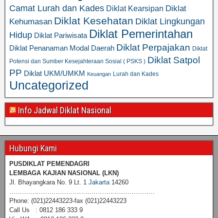
Camat Lurah dan Kades
Diklat
Diklat Kearsipan
Diklat Kesehatan
Diklat Lingkungan
Kehumasan
Diklat Pemerintahan
Hidup
Diklat Pariwisata
Diklat Perpajakan
Diklat Penanaman Modal Daerah
Diklat
Diklat Satpol
Potensi dan Sumber Kesejahteraan Sosial ( PSKS )
PP
Diklat UKM/UMKM
Lurah dan Kades
Keuangan
Uncategorized
Info Jadwal Diklat Nasional
Hubungi Kami
PUSDIKLAT PEMENDAGRI
LEMBAGA KAJIAN NASIONAL
(LKN)
Jl. Bhayangkara No. 9 Lt. 1
Jakarta
14260
……………………………………………………………
Phone: (021)22443223-fax (021)22443223
Call Us : 0812 186 333 9