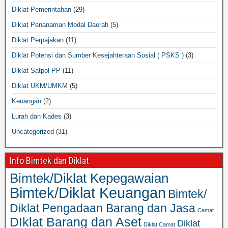
Diklat Pemerintahan
(29)
Diklat Penanaman Modal Daerah
(5)
Diklat Perpajakan
(11)
Diklat Potensi dan Sumber Kesejahteraan Sosial ( PSKS )
(3)
Diklat Satpol PP
(11)
Diklat UKM/UMKM
(5)
Keuangan
(2)
Lurah dan Kades
(3)
Uncategorized
(31)
Info Bimtek dan Diklat
Bimtek/Diklat Kepegawaian
Bimtek/Diklat Keuangan
Bimtek/
Diklat Pengadaan Barang dan Jasa
Camat
DIklat Barang dan Aset
Diklat
Diklat Camat