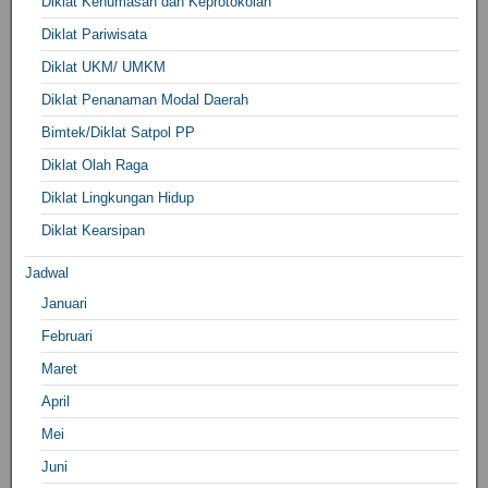
Diklat Kehumasan dan Keprotokolan
Diklat Pariwisata
Diklat UKM/ UMKM
Diklat Penanaman Modal Daerah
Bimtek/Diklat Satpol PP
Diklat Olah Raga
Diklat Lingkungan Hidup
Diklat Kearsipan
Jadwal
Januari
Februari
Maret
April
Mei
Juni