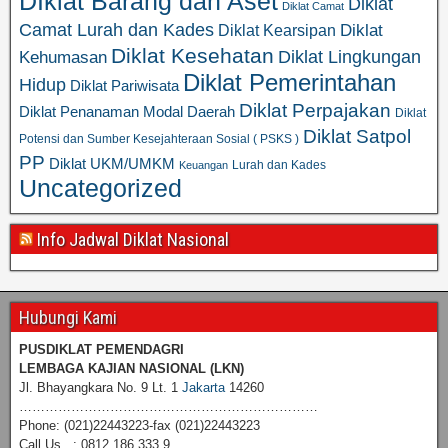
DIklat Barang dan Aset
Diklat
Diklat Camat
Camat Lurah dan Kades
Diklat
Diklat Kearsipan
Diklat Kesehatan
Diklat Lingkungan
Kehumasan
Diklat Pemerintahan
Hidup
Diklat Pariwisata
Diklat Perpajakan
Diklat Penanaman Modal Daerah
Diklat
Diklat Satpol
Potensi dan Sumber Kesejahteraan Sosial ( PSKS )
PP
Diklat UKM/UMKM
Lurah dan Kades
Keuangan
Uncategorized
Info Jadwal Diklat Nasional
Hubungi Kami
PUSDIKLAT PEMENDAGRI
LEMBAGA KAJIAN NASIONAL
(LKN)
Jl. Bhayangkara No. 9 Lt. 1
Jakarta
14260
……………………………………………………………
Phone: (021)22443223-fax (021)22443223
Call Us : 0812 186 333 9