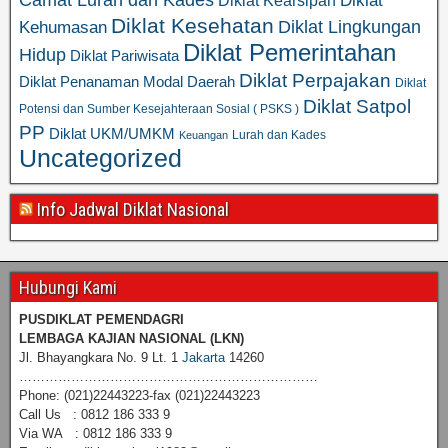
Camat Lurah dan Kades
Diklat
Diklat Kearsipan
Diklat Kesehatan
Diklat Lingkungan
Kehumasan
Diklat Pemerintahan
Hidup
Diklat Pariwisata
Diklat Perpajakan
Diklat Penanaman Modal Daerah
Diklat
Diklat Satpol
Potensi dan Sumber Kesejahteraan Sosial ( PSKS )
PP
Diklat UKM/UMKM
Lurah dan Kades
Keuangan
Uncategorized
Info Jadwal Diklat Nasional
Hubungi Kami
PUSDIKLAT PEMENDAGRI
LEMBAGA KAJIAN NASIONAL
(LKN)
Jl. Bhayangkara No. 9 Lt. 1
Jakarta
14260
……………………………………………………………
Phone: (021)22443223-fax (021)22443223
Call Us : 0812 186 333 9
Via WA : 0812 186 333 9