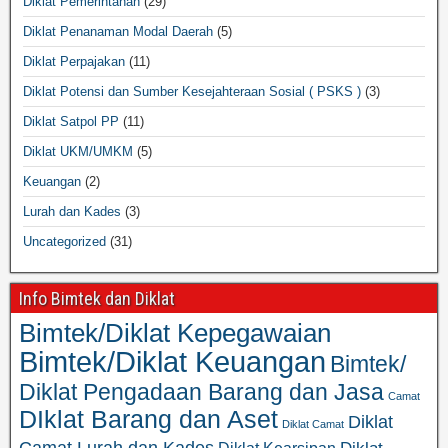
Diklat Pemerintahan
(29)
Diklat Penanaman Modal Daerah
(5)
Diklat Perpajakan
(11)
Diklat Potensi dan Sumber Kesejahteraan Sosial ( PSKS )
(3)
Diklat Satpol PP
(11)
Diklat UKM/UMKM
(5)
Keuangan
(2)
Lurah dan Kades
(3)
Uncategorized
(31)
Info Bimtek dan Diklat
Bimtek/Diklat Kepegawaian
Bimtek/Diklat Keuangan
Bimtek/
Diklat Pengadaan Barang dan Jasa
Camat
DIklat Barang dan Aset
Diklat
Diklat Camat