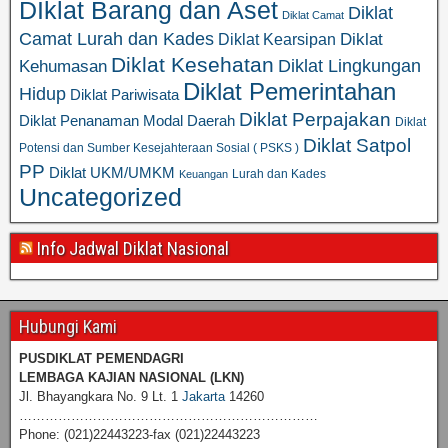
DIklat Barang dan Aset
Diklat
Diklat Camat
Camat Lurah dan Kades
Diklat
Diklat Kearsipan
Diklat Kesehatan
Diklat Lingkungan
Kehumasan
Diklat Pemerintahan
Hidup
Diklat Pariwisata
Diklat Perpajakan
Diklat Penanaman Modal Daerah
Diklat
Diklat Satpol
Potensi dan Sumber Kesejahteraan Sosial ( PSKS )
PP
Diklat UKM/UMKM
Lurah dan Kades
Keuangan
Uncategorized
Info Jadwal Diklat Nasional
Hubungi Kami
PUSDIKLAT PEMENDAGRI
LEMBAGA KAJIAN NASIONAL
(LKN)
Jl. Bhayangkara No. 9 Lt. 1
Jakarta
14260
……………………………………………………………
Phone: (021)22443223-fax (021)22443223