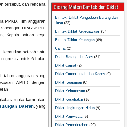
an tersebut, dan rencana
Bidang Materi Bimtek dan Diklat
Bimtek/ Diklat Pengadaan Barang dan
da PPKD. Tim anggaran
Jasa
(22)
si rancangan DPA-SKPD.
Bimtek/Diklat Kepegawaian
(37)
, Kepala satuan kerja
Bimtek/Diklat Keuangan
(69)
Camat
(2)
. Kemudian setelah satu
DIklat Barang dan Aset
(31)
rognosis untuk 6 bulan
Diklat Camat
(2)
Diklat Camat Lurah dan Kades
(9)
li tahun anggaran yang
yesuaian APBD dengan
Diklat Kearsipan
(6)
erah
Diklat Kehumasan
(8)
gkutan, maka kami akan
Diklat Kesehatan
(16)
Keuangan Daerah
, yang
Diklat Lingkungan Hidup
(9)
Diklat Pariwisata
(5)
Diklat Pemerintahan
(29)