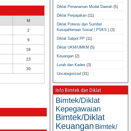
Diklat Penanaman Modal Daerah
(5)
Diklat Perpajakan
(11)
M
Diklat Potensi dan Sumber
Kesejahteraan Sosial ( PSKS )
(3)
2
Diklat Satpol PP
(11)
9
Diklat UKM/UMKM
(5)
16
Keuangan
(2)
23
Lurah dan Kades
(3)
30
Uncategorized
(31)
Info Bimtek dan Diklat
Bimtek/Diklat
Kepegawaian
Bimtek/Diklat
Keuangan
Bimtek/