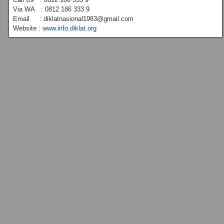
Via WA : 0812 186 333 9
Email : diklatnasional1983@gmail.com
Website :
www.info.diklat.org