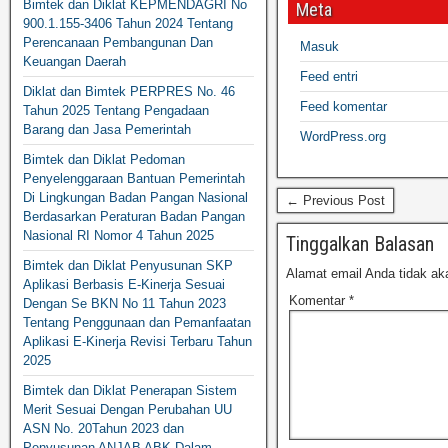
Bimtek dan Diklat KEPMENDAGRI No
Meta
900.1.155-3406 Tahun 2024 Tentang
Perencanaan Pembangunan Dan
Masuk
Keuangan Daerah
Feed entri
Diklat dan Bimtek PERPRES No. 46
Feed komentar
Tahun 2025 Tentang Pengadaan
Barang dan Jasa Pemerintah
WordPress.org
Bimtek dan Diklat Pedoman
Penyelenggaraan Bantuan Pemerintah
Di Lingkungan Badan Pangan Nasional
← Previous Post
Berdasarkan Peraturan Badan Pangan
Nasional RI Nomor 4 Tahun 2025
Tinggalkan Balasan
Bimtek dan Diklat Penyusunan SKP
Alamat email Anda tidak aka
Aplikasi Berbasis E-Kinerja Sesuai
Komentar
*
Dengan Se BKN No 11 Tahun 2023
Tentang Penggunaan dan Pemanfaatan
Aplikasi E-Kinerja Revisi Terbaru Tahun
2025
Bimtek dan Diklat Penerapan Sistem
Merit Sesuai Dengan Perubahan UU
ASN No. 20Tahun 2023 dan
Penyusunan ANJAB ABK Dalam