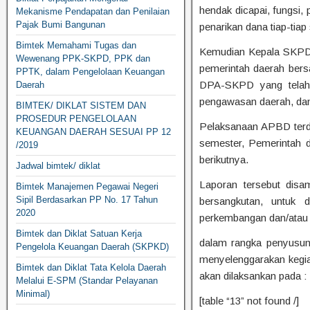
hendak dicapai, fungsi,
Mekanisme Pendapatan dan Penilaian
Pajak Bumi Bangunan
penarikan dana tiap-tiap
Bimtek Memahami Tugas dan
Kemudian Kepala SKPD
Wewenang PPK-SKPD, PPK dan
pemerintah daerah ber
PPTK, dalam Pengelolaan Keuangan
DPA-SKPD yang telah 
Daerah
pengawasan daerah, dan 
BIMTEK/ DIKLAT SISTEM DAN
PROSEDUR PENGELOLAAN
Pelaksanaan APBD terdi
KEUANGAN DAERAH SESUAI PP 12
semester, Pemerintah 
/2019
berikutnya.
Jadwal bimtek/ diklat
Laporan tersebut disa
Bimtek Manajemen Pegawai Negeri
Sipil Berdasarkan PP No. 17 Tahun
bersangkutan, untuk
2020
perkembangan dan/atau
Bimtek dan Diklat Satuan Kerja
dalam rangka penyusun
Pengelola Keuangan Daerah (SKPKD)
menyelenggarakan kegi
Bimtek dan Diklat Tata Kelola Daerah
akan dilaksankan pada :
Melalui E-SPM (Standar Pelayanan
Minimal)
[table “13” not found /]