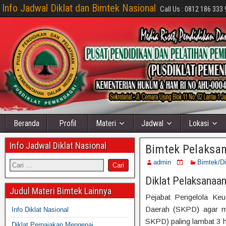
Info Jadwal Diklat dan Bimtek Nasional
Call Us : 0812 186 333 
Beranda
Profil
Materi
Jadwal
Lokasi
Info Jadwal Diklat Nasional
Bimtek Pelaksa
admin
Bimtek/D
Diklat Pelaksanaa
Judul Materi Bimtek Lainnya
Pejabat Pengelola Ke
Daerah (SKPD) agar 
Info Diklat Nasional
SKPD) paling lambat 3 
Diklat Perpajakan Mengenai