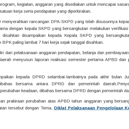
 program, kegiatan, anggaran yang disediakan untuk mencapai sasar
 satuan kerja serta pendapatan yang diperkirakan.
 menyerahkan rancangan DPA-SKPD yang telah disusunnya kepa
sama dengan kepala SKPD yang bersangkutan melakukan verifika
disahkan disampaikan kepada Kepala SKPD yang bersangkutan
BPK paling lambat 7 hari kerja sejak tanggal disahkan.
ri dari pelaksanaan anggaran pendapatan, belanja dan pembiayaan
daerah menyusun laporan realisasi semester pertama APBD dan p
mpaikan kepada DPRD selambat-lambatnya pada akhir bulan Ju
 dibahas bersama antara DPRD dan pemerintah daerah.Pen
 perubahan keadaan, dibahas bersama DPRD dengan pemerintah da
an prakiraan perubahan atas APBD tahun anggaran yang bersan
atan tersebut dengan Tema,
Diklat Pelaksanaan Pengelolaan 