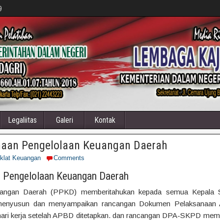
9
Legaliitas
Galeri
Kontak
naan Pengelolaan Keuangan Daerah
iklat Keuangan
Comments
n Pengelolaan Keuangan Daerah
uangan Daerah (PPKD) memberitahukan kepada semua Kepala S
menyusun dan menyampaikan rancangan Dokumen Pelaksanaan
hari kerja setelah APBD ditetapkan. dan rancangan DPA-SKPD memu