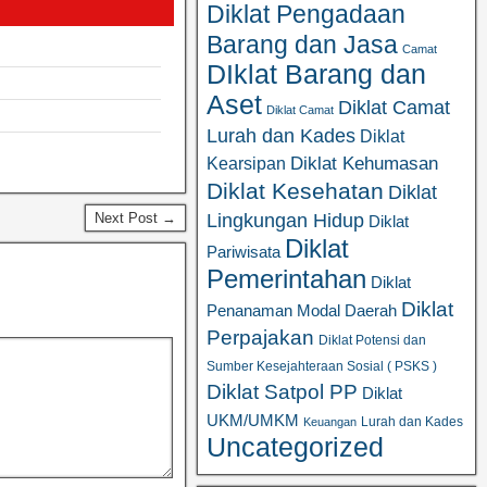
Diklat Pengadaan
Barang dan Jasa
Camat
DIklat Barang dan
Aset
Diklat Camat
Diklat Camat
Lurah dan Kades
Diklat
Diklat Kehumasan
Kearsipan
Diklat Kesehatan
Diklat
Next Post →
Lingkungan Hidup
Diklat
Diklat
Pariwisata
Pemerintahan
Diklat
Diklat
Penanaman Modal Daerah
Perpajakan
Diklat Potensi dan
Sumber Kesejahteraan Sosial ( PSKS )
Diklat Satpol PP
Diklat
UKM/UMKM
Lurah dan Kades
Keuangan
Uncategorized