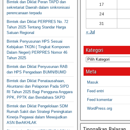
Bimtek dan Diklat Peran TAPD dan
17
sekretariat Daerah dalam sinkronisasi
perencanaan terpadu
24
Bimtek dan Diklat PERPRES No. 72
31
Tahun 2025 Tentang Standar Harga
« Jul
Satuan Regional
Bimtek Penyusunan HPS Sesuai
Kebijakan TKDN ( Tingkat Komponen
Kategori
Dalam Negeri) PERPRES Nomor 46
Tahun 2025
Bimtek dan Diklat Penyusunan RAB
Meta
dan HPS Pengadaan BUMN/BUMD
Bimtek dan Diklat Penatausahaan,
Masuk
Akuntansi dan Pelaporan Pada SIPD
Feed entri
RI Tahun 2025 Bagi Pengguna Anggara
PPK, PPTK dan Bendahara SKPD
Feed komentar
Bimtek dan Diklat Pengelolaan SDM
WordPress.org
Rumah Sakit dan Strategi Peningkatan
Kinerja Pegawai dalam Mewujudkan
ASN BerAKHLAK
Tinggalkan Balasan