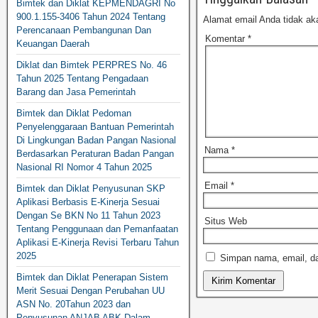
Bimtek dan Diklat KEPMENDAGRI No
900.1.155-3406 Tahun 2024 Tentang
Alamat email Anda tidak aka
Perencanaan Pembangunan Dan
Komentar
*
Keuangan Daerah
Diklat dan Bimtek PERPRES No. 46
Tahun 2025 Tentang Pengadaan
Barang dan Jasa Pemerintah
Bimtek dan Diklat Pedoman
Penyelenggaraan Bantuan Pemerintah
Di Lingkungan Badan Pangan Nasional
Nama
*
Berdasarkan Peraturan Badan Pangan
Nasional RI Nomor 4 Tahun 2025
Email
*
Bimtek dan Diklat Penyusunan SKP
Aplikasi Berbasis E-Kinerja Sesuai
Dengan Se BKN No 11 Tahun 2023
Situs Web
Tentang Penggunaan dan Pemanfaatan
Aplikasi E-Kinerja Revisi Terbaru Tahun
2025
Simpan nama, email, da
Bimtek dan Diklat Penerapan Sistem
Merit Sesuai Dengan Perubahan UU
ASN No. 20Tahun 2023 dan
Penyusunan ANJAB ABK Dalam