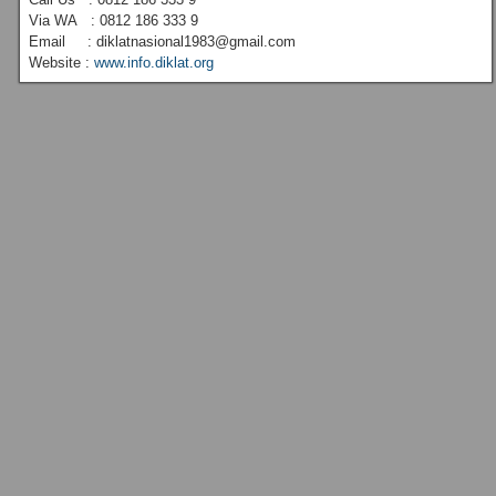
Via WA : 0812 186 333 9
Email : diklatnasional1983@gmail.com
Website :
www.info.diklat.org