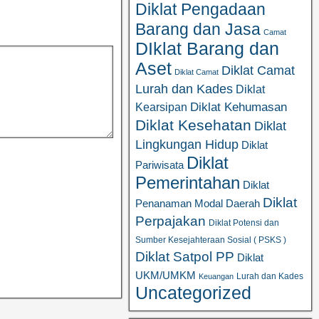
Diklat Pengadaan
Barang dan Jasa
Camat
DIklat Barang dan
Aset
Diklat Camat
Diklat Camat
Lurah dan Kades
Diklat
Diklat Kehumasan
Kearsipan
Diklat Kesehatan
Diklat
Lingkungan Hidup
Diklat
Diklat
Pariwisata
Pemerintahan
Diklat
Diklat
Penanaman Modal Daerah
Perpajakan
Diklat Potensi dan
Sumber Kesejahteraan Sosial ( PSKS )
Diklat Satpol PP
Diklat
UKM/UMKM
Lurah dan Kades
Keuangan
Uncategorized