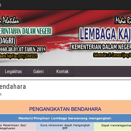
9
Legaliitas
Galeri
Kontak
endahara
s