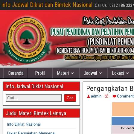
Info Jadwal Diklat dan Bimtek Nasional
Call Us : 0812 186 333 
Beranda
Profil
Materi
Jadwal
Lokasi
Info Jadwal Diklat Nasional
Pengangkatan B
admin
Comment
Judul Materi Bimtek Lainnya
Info Diklat Nasional
Diklat Perpajakan Mengenai