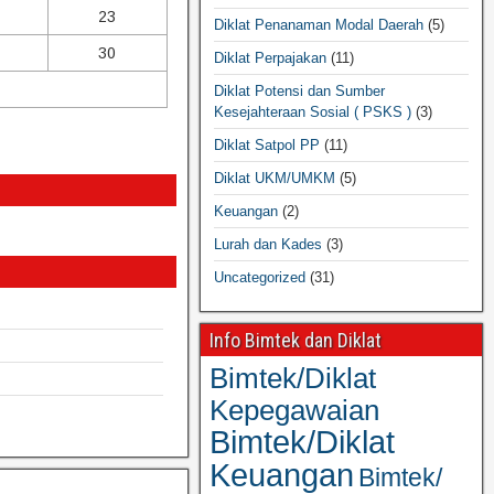
23
Diklat Penanaman Modal Daerah
(5)
30
Diklat Perpajakan
(11)
Diklat Potensi dan Sumber
Kesejahteraan Sosial ( PSKS )
(3)
Diklat Satpol PP
(11)
Diklat UKM/UMKM
(5)
Keuangan
(2)
Lurah dan Kades
(3)
Uncategorized
(31)
Info Bimtek dan Diklat
Bimtek/Diklat
Kepegawaian
Bimtek/Diklat
Keuangan
Bimtek/